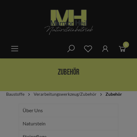
alt springen
0
Zubehör
Baustoffe
Verarbeitungswerkzeug/Zubehör
Zubehör
Über Uns
Naturstein
Steinpflege