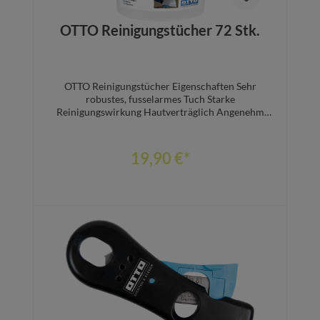
OTTO Reinigungstücher 72 Stk.
OTTO Reinigungstücher Eigenschaften Sehr
robustes, fusselarmes Tuch Starke
Reinigungswirkung Hautverträglich Angenehm
frischer Geruch Wiederverschließbarer
Spendereimer Maße der Tücher: 25 x 25 cm Inhalt
je Eimer: 72 Tücher Anwendungsgebiete Zur
19,90 €*
Entfernung von nicht ausgehärteten PU-Schaum-,
Klebstoff- und Dichtstoffresten von allen
Oberflächen
In den Warenkorb