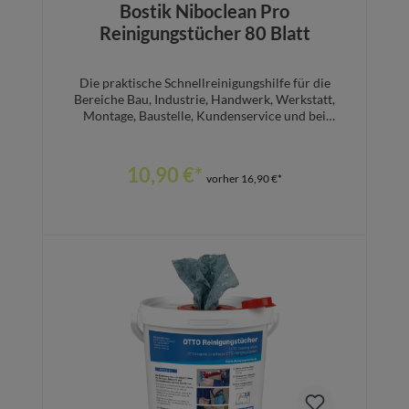
Bostik Niboclean Pro
Reinigungstücher 80 Blatt
Die praktische Schnellreinigungshilfe für die
Bereiche Bau, Industrie, Handwerk, Werkstatt,
Montage, Baustelle, Kundenservice und bei
Reparaturen – ideal für unterwegs. Reinigt
schonend aber kraftvoll. Entfernt Klebstoff- und
Silikonreste, Fette, Öle, Schmierstoffe, Silikonöle,
10,90 €*
vorher 16,90 €*
Tinte, frische Farb-, Lack- und Leimreste.
Zur Reinigung von Werkzeugen, Maschinen,
Arbeitstischen, Werkbänken, Geräten uvm.Die
Tücher sind einzeln perforiert und können
mühelos nach Bedarf abgerissen werden. Die
praktische stabile Dose ist mit einer
Originalitätsfolie versiegelt, die das vorzeitige
In den Warenkorb
Austrocknen der Tücher sicher verhindert.