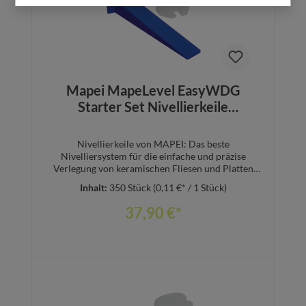
Mapei MapeLevel EasyWDG
Starter Set Nivellierkeile
Verlegesystem
Nivellierkeile von MAPEI: Das beste
Nivelliersystem für die einfache und präzise
Verlegung von keramischen Fliesen und Platten
sowie Naturwerksteinen VORTEILE:Keine
Inhalt:
350 Stück
(0,11 €* / 1 Stück)
Nivellierzange erforderlichErgonomisch geformte
NivellierkeileSpezielle ProfilierungEinfache
37,90 €*
EntfernungWiederverwendbare KeileKomplettes
Sortiment an farbigen Zuglaschen in 7
GrößenANWENDUNGSBEREICHE:Für
keramische Fliesen und Platten sowie
Naturwerksteine an Boden- und
Wandflächen.Besonders geeignet für die Verlegung
von großformatigen Fliesen.Für Fliesendicken von
Details
3 bis 12 mm.Das MAPELEVEL EASYWDG SYSTEM