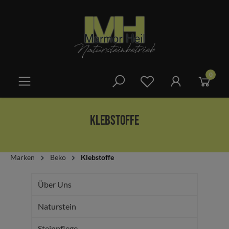
alt springen
0
Klebstoffe
Marken
Beko
Klebstoffe
Über Uns
Naturstein
Steinpflege