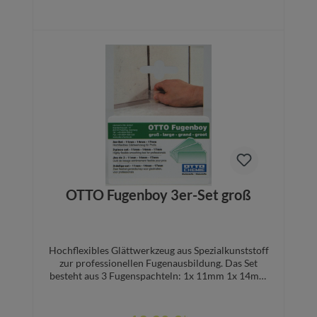
Bodentemperierung aufnehmen.DH5 MA1x Matte
á 0,78m² (0,8m x 0,98m)DH5 12M1x Rolle á
12,5m² (12,76m x 0,98m) Hier können Sie das
ausführliche Datenblatt und
Einbauanleitung herunterladen.
Details
OTTO Fugenboy 3er-Set groß
Hochflexibles Glättwerkzeug aus Spezialkunststoff
zur professionellen Fugenausbildung. Das Set
besteht aus 3 Fugenspachteln: 1x 11mm 1x 14mm
1x 17mm