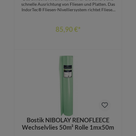
schnelle Ausrichtung von Fliesen und Platten. Das
IndorTec® Fliesen-Nivelliersystem richtet Fliesen
und Platten, auch Großformate, akkurat
zueinander aus. Unebenheiten durch Überzähne
gehören der Vergangenheit an. Die Anwendung ist
85,90 €*
ausgesprochen einfach in nur 3 Handgriffen:
Aufstecken, Arretieren, durch Drehung Fixieren.
IndorTec® FN verankert sich in der offenen Fuge,
dadurch verursacht es keinerlei Kratzer oder
Abdrücke auf der Belagsoberfläche. Vorteile
Einfaches Fliesen-Nivelliersystem für gleichmäßig
ausgerichtete Bodenbeläge. Verhindert Kanten
Details
und Überstände im Belag Verursacht keine Kratzer
oder Abdrücke auf der Belagsoberfläche
Einheitliches Belagsniveau mit nur 3 Handgriffen
Im Starterset enthalten sind: 100 Zughauben 300
Gewindelaschen (erhältlich in 1,5mm/2mm/3mm)
Bostik NIBOLAY RENOFLEECE
Wechselvlies 50m² Rolle 1mx50m