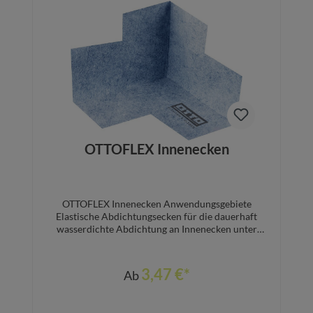
Platten im Kies-/Splittbett.Einfache, sichere
Verlegung.■ Arretierfunktion der Fixierplatte im
Details
Kies-/Splittbett■ Einclipsen der Gewindelaschen in
die Fixierplatte■ Mechanische Verkrallung des
Montageklebers mit der
FixierplatteGleichmäßiges Belagsniveau.Einfach
erzielbar dank IndorTec® FN-XT
Nivelliersystem.Effektive Drainage im
Fugenbereich.Schlitze in der Fixierplatte leiten
Wasser ab – keine Feuchteschäden im
Kreuzfugenbereich.Sichere Entwässerung der
Belagskonstruktion.In Kombination mit
OTTOFLEX Innenecken
AquaDrain® T+ oder AquaDrain® HU
Flächendrainagen.Ausführbar mit offenen oder
geschlossenen Fugenoffenen oder geschlossenen
Fugen(MorTec® SOFT)
OTTOFLEX Innenecken Anwendungsgebiete
Elastische Abdichtungsecken für die dauerhaft
wasserdichte Abdichtung an Innenecken unter
Fliesen, Platten und keramischen Belägen Hier
können Sie das ausführliche Datenblatt
herunterladen.
3,47 €*
Ab