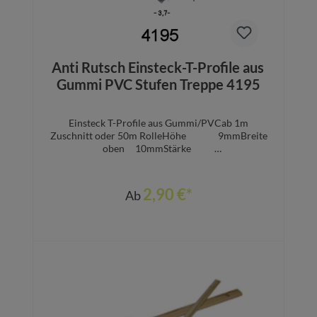
Anti Rutsch Einsteck-T-Profile aus
Gummi PVC Stufen Treppe 4195
Einsteck T-Profile aus Gummi/PVCab 1m
Zuschnitt oder 50m RolleHöhe 9mmBreite
oben 10mmStärke
3,7mmFarben:schwarzbeigebraunhellgraudunkel
grau
2,90 €*
Ab
Details