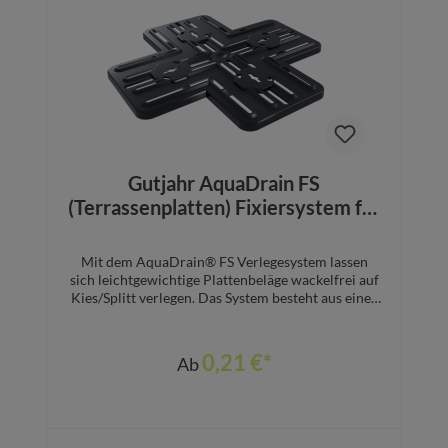
In den Warenkorb
Gutjahr AquaDrain FS
(Terrassenplatten) Fixiersystem für
die Fixierung leichtgewichtiger
Beläge auf Kies/Splitt
Mit dem AquaDrain® FS Verlegesystem lassen
sich leichtgewichtige Plattenbeläge wackelfrei auf
Kies/Splitt verlegen. Das System besteht aus einer
Fixierplatte und dem IndorTec® FN-XT
Nivelliersystem. Die Fixierplatte verankert sich im
Kies-/Splittbett. Sie stabilisiert den Belag
0,21 €*
Ab
horizontal und vertikal. Darauf wird der Belag mit
DiProtec® FIX MSP Montagekleber fixiert und mit
dem IndorTec® FN-XT Nivelliersystem auf ein
einheitliches Niveau ausgerichtet. VorteileKein
Wackeln und Verrutschen leichtgewichtiger