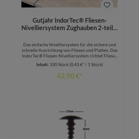
Gutjahr IndorTec® Fliesen-
Nivelliersystem Zughauben 2-teilig
schwarz/blau 100 Stück
Das einfache Nivelliersystem für die sichere und
schnelle Ausrichtung von Fliesen und Platten. Das
IndorTec® Fliesen-Nivelliersystem richtet Fliesen
und Platten, auch Großformate, akkurat
Inhalt:
100 Stück
(0,43 €* / 1 Stück)
zueinander aus. Unebenheiten durch Überzähne
gehören der Vergangenheit an. Die Anwendung ist
42,90 €*
ausgesprochen einfach in nur 3 Handgriffen:
Aufstecken, Arretieren, durch Drehung Fixieren.
IndorTec® FN verankert sich in der offenen Fuge,
dadurch verursacht es keinerlei Kratzer oder
Abdrücke auf der Belagsoberfläche. Vorteile
Einfaches Fliesen-Nivelliersystem für gleichmäßig
ausgerichtete Bodenbeläge. Verhindert Kanten
In den Warenkorb
und Überstände im Belag Verursacht keine Kratzer
oder Abdrücke auf der Belagsoberfläche
Einheitliches Belagsniveau mit nur 3 Handgriffen