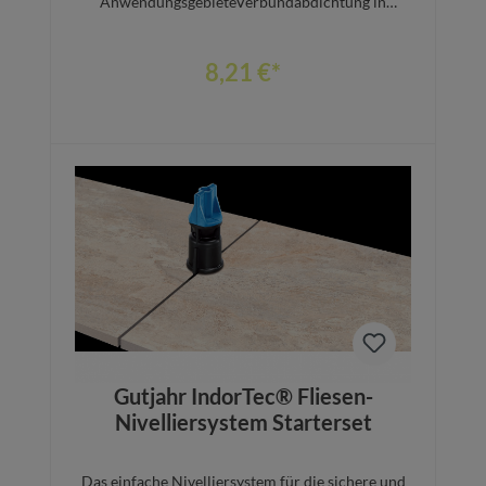
AnwendungsgebieteVerbundabdichtung in
Feuchträumen und Nassräumen unter
keramischen Belägen und Naturstein im
DünnbettverfahrenAbdichtung von
8,21 €*
Rohrdurchführungen bei MischbatterienGeeignet
für Rohrdurchführungen mit 20 - 37 mm
AußendurchmesserEigenschaftenSichere
Verbindung mit OTTOFLEX® Flüssigfolie /
Dichtungsschlämme / AbdichtbahnEinfache und
schnelle VerarbeitungOptimal für
Rohrdurchführungen bei MischbatterienExtrem
In den Warenkorb
elastisch und reißfestAlterungsbeständigNormen
und PrüfungenEntspricht den
Wassereinwirkungsklassen W0-I, W1-I, W2-I und
W3-I für die Rissklasse R1-I nach DIN
18534Entspricht den
Feuchtigkeitsbeanspruchungsklassen nach ZDB
und abPEntspricht den Beanspruchungsklassen
W1, W2, W3, W4, W5 und W6 nach ÖNORM B
3407EMICODE® EC 1 Plus - sehr
emissionsarmFranzösische VOC-Emissionsklasse
Gutjahr IndorTec® Fliesen-
A+
Nivelliersystem Starterset
Das einfache Nivelliersystem für die sichere und