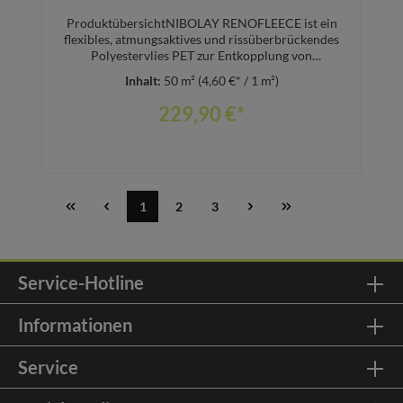
ProduktübersichtNIBOLAY RENOFLEECE ist ein
flexibles, atmungsaktives und rissüberbrückendes
Polyestervlies PET zur Entkopplung von
keramischen Fliesen, geklebtem Massivparkett,
Inhalt:
50 m²
(4,60 €* / 1 m²)
Mehrschichtparkett und Laminatböden. Besonders
zu empfehlen für den Einsatz im
229,90 €*
Renovierungsbereich auf Alt-Untergründen mit
fest anhafteten Klebstoff- und
Spachtelmassenresten, Spanplatten V 100,
Trockenestrichen, Gussasphalt und
Calciumsulfatestrichen. Auf
Warmwasserfußbodenheizung sowie unter
1
2
3
keramischen Fliesen auf elektronischer
In den Warenkorb
Fußbodenheizung einsetzbar. Weiterhin als
Wiederaufnahmevlies an Bodenflächen unter
keramischen Belägen, wie z. B. im
Service-Hotline
Mietwohnungsbau und Musterausstellungen
anwendbar. Dabei bleibt der alte Untergrund
erhalten, der neue Fliesenbelag kann bei Bedarf
Informationen
schnell, sauber und rückstandsfrei entfernt
werden. Verbrauch: nach Bedarf Lieferform: Art.
Nr.: 30606794 50-m²-Rolle GEV:Emicode: EC1
Service
PLUS