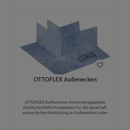
dem IndorTec® FN-XT Nivelliersystem auf ein
einheitliches Niveau ausgerichtet. VorteileKein
Wackeln und Verrutschen leichtgewichtiger
Platten im Kies-/Splittbett.Einfache, sichere
Verlegung.■ Arretierfunktion der Fixierplatte im
Details
Kies-/Splittbett■ Einclipsen der Gewindelaschen in
die Fixierplatte■ Mechanische Verkrallung des
Montageklebers mit der
FixierplatteGleichmäßiges Belagsniveau.Einfach
erzielbar dank IndorTec® FN-XT
Nivelliersystem.Effektive Drainage im
Fugenbereich.Schlitze in der Fixierplatte leiten
Wasser ab – keine Feuchteschäden im
Kreuzfugenbereich.Sichere Entwässerung der
Belagskonstruktion.In Kombination mit
OTTOFLEX Außenecken
AquaDrain® T+ oder AquaDrain® HU
Flächendrainagen.Ausführbar mit offenen oder
geschlossenen Fugenoffenen oder geschlossenen
Fugen(MorTec® SOFT)
OTTOFLEX Außenecken Anwendungsgebiete
Elastische Abdichtungsecken für die dauerhaft
wasserdichte Abdichtung an Außenecken unter
Fliesen, Platten und keramischen Belägen Hier
können Sie das ausführliche Datenblatt
herunterladen.