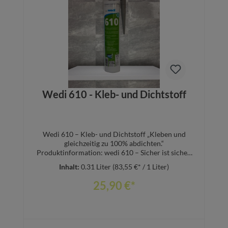
In den Warenkorb
Wedi 610 - Kleb- und Dichtstoff
Wedi 610 – Kleb- und Dichtstoff „Kleben und
gleichzeitig zu 100% abdichten.“
Produktinformation: wedi 610 – Sicher ist sicher.
Als vielseitig anwendbarer einkomponentiger
Inhalt:
0.31 Liter
(83,55 €* / 1 Liter)
Klebung Dichtstoff ist wedi 610 besonders für die
wasserfeste Stoßverbindung u. a. von Bauplatten
25,90 €*
geeignet. Darüber hinaus besitzt er eine
ausgezeichnete Witterungs- und
Chemikalienbeständigkeit und ist zudem
lösemittel-, silikon- und PCP-frei. Die
Kombination aus wedi Bauplatte und wedi 610 hat