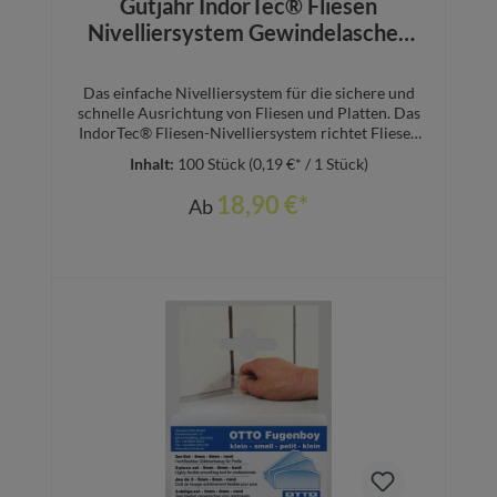
Gutjahr IndorTec® Fliesen
Nivelliersystem Gewindelaschen
Fliesenverlege Hilfe
Das einfache Nivelliersystem für die sichere und
schnelle Ausrichtung von Fliesen und Platten. Das
IndorTec® Fliesen-Nivelliersystem richtet Fliesen
und Platten, auch Großformate, akkurat
Inhalt:
100 Stück
(0,19 €* / 1 Stück)
zueinander aus. Unebenheiten durch Überzähne
gehören der Vergangenheit an. Die Anwendung ist
18,90 €*
Ab
ausgesprochen einfach in nur 3 Handgriffen:
Aufstecken, Arretieren, durch Drehung Fixieren.
IndorTec® FN verankert sich in der offenen Fuge,
dadurch verursacht es keinerlei Kratzer oder
Abdrücke auf der Belagsoberfläche. Vorteile
Einfaches Fliesen-Nivelliersystem für gleichmäßig
ausgerichtete Bodenbeläge. Verhindert Kanten
Details
und Überstände im Belag Verursacht keine Kratzer
oder Abdrücke auf der Belagsoberfläche
Einheitliches Belagsniveau mit nur 3 Handgriffen